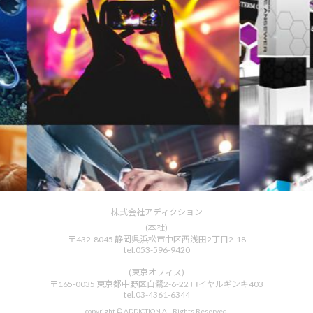
株式会社アディクション ブースづくりが得意な会社です。
株式会社アディクション
(本社)
〒432-8045 静岡県浜松市中区西浅田2丁目2-18
tel.
053-596-9420
(東京オフィス)
〒165-0035 東京都中野区白鷺2-6-22 ロイヤルギンキ403
tel.
03-4361-6344
copyright © ADDICTION All Rights Reserved.